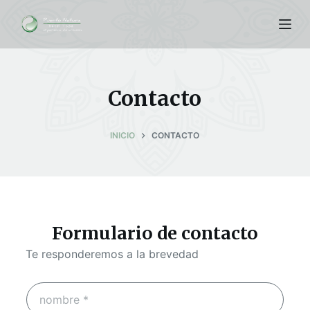
S
a
l
t
a
Contacto
r
a
INICIO
CONTACTO
l
c
o
n
t
Formulario de contacto
e
n
Te responderemos a la brevedad
i
d
o