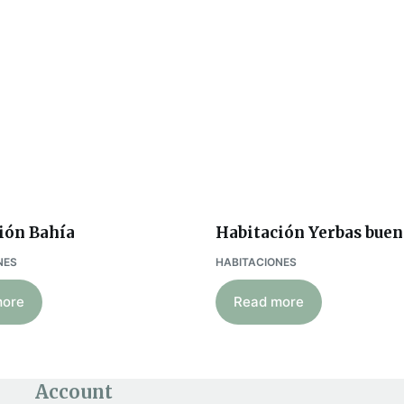
ión Bahía
Habitación Yerbas buen
NES
HABITACIONES
more
Read more
Account