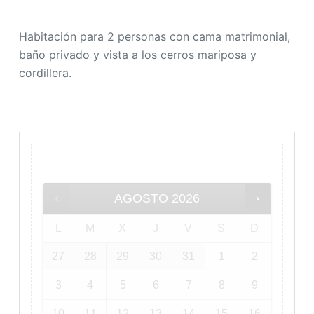
Habitación para 2 personas con cama matrimonial,
baño privado y vista a los cerros mariposa y
cordillera.
AGOSTO
2026
L
M
X
J
V
S
D
27
28
29
30
31
1
2
3
4
5
6
7
8
9
10
11
12
13
14
15
16